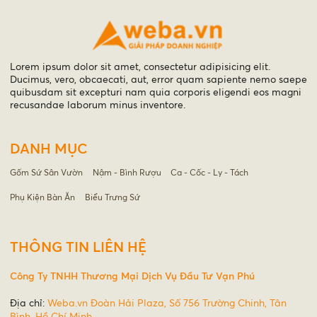
Lorem ipsum dolor sit amet, consectetur adipisicing elit.
Ducimus, vero, obcaecati, aut, error quam sapiente nemo saepe
quibusdam sit excepturi nam quia corporis eligendi eos magni
recusandae laborum minus inventore.
DANH MỤC
Gốm Sứ Sân Vườn
Nậm - Bình Rượu
Ca - Cốc - Ly - Tách
Phụ Kiện Bàn Ăn
Biểu Trưng Sứ
THÔNG TIN LIÊN HỆ
Công Ty TNHH Thương Mại Dịch Vụ Đầu Tư Vạn Phú
Địa chỉ:
Weba.vn Đoàn Hải Plaza, Số 756 Trường Chinh, Tân
Bình, Hồ Chí Minh