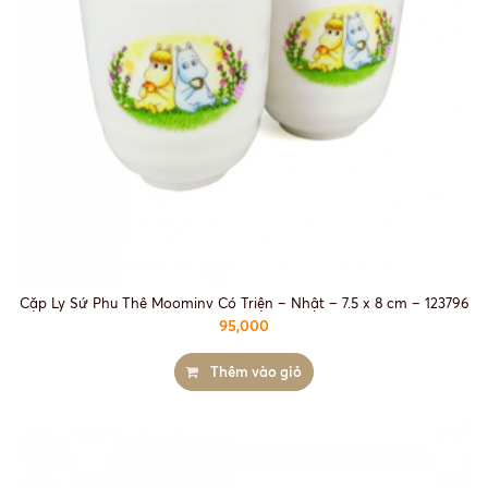
Cặp Ly Sứ Phu Thê Moominv Có Triện – Nhật – 7.5 x 8 cm – 123796
95,000
Thêm vào giỏ