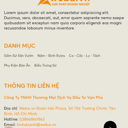
Lorem ipsum dolor sit amet, consectetur adipisicing elit.
Ducimus, vero, obcaecati, aut, error quam sapiente nemo saepe
quibusdam sit excepturi nam quia corporis eligendi eos magni
recusandae laborum minus inventore.
DANH MỤC
Gốm Sứ Sân Vườn
Nậm - Bình Rượu
Ca - Cốc - Ly - Tách
Phụ Kiện Bàn Ăn
Biểu Trưng Sứ
THÔNG TIN LIÊN HỆ
Công Ty TNHH Thương Mại Dịch Vụ Đầu Tư Vạn Phú
Địa chỉ:
Weba.vn Đoàn Hải Plaza, Số 756 Trường Chinh, Tân
Bình, Hồ Chí Minh
Hotline:
02866860863
Email:
kinhdoanh@weba.vn