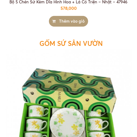
Bộ 5 Chén Sứ Kèm Dĩa Hình Hoa + Lá Có Triện – Nhật – 47946
578,000
Thêm vào giỏ
GỐM SỨ SÂN VƯỜN