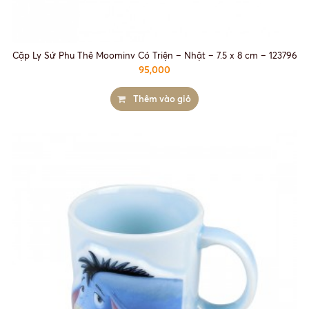
Cặp Ly Sứ Phu Thê Moominv Có Triện – Nhật – 7.5 x 8 cm – 123796
95,000
Thêm vào giỏ