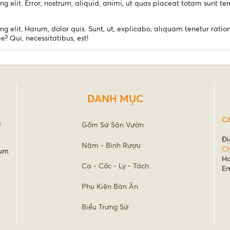
ng elit. Error, nostrum, aliquid, animi, ut quas placeat totam sunt 
ng elit. Harum, dolor quis. Sunt, ut, explicabo, aliquam tenetur rat
 Qui, necessitatibus, est!
DANH MỤC
Cô
g
Gốm Sứ Sân Vườn
Đị
Nậm - Bình Rượu
Ch
rum
Ho
Ca - Cốc - Ly - Tách
Em
Phụ Kiện Bàn Ăn
Biểu Trưng Sứ