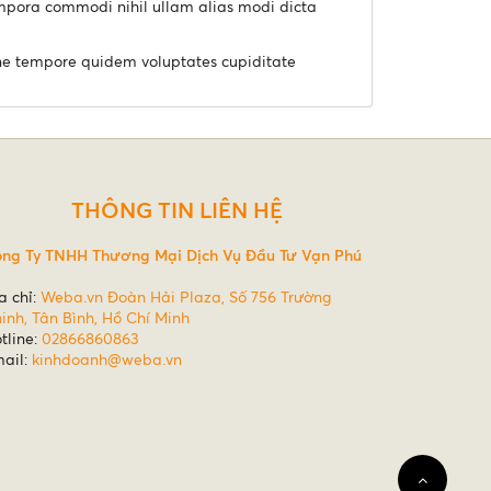
tempora commodi nihil ullam alias modi dicta
ione tempore quidem voluptates cupiditate
THÔNG TIN LIÊN HỆ
ng Ty TNHH Thương Mại Dịch Vụ Đầu Tư Vạn Phú
a chỉ:
Weba.vn Đoàn Hải Plaza, Số 756 Trường
inh, Tân Bình, Hồ Chí Minh
tline:
02866860863
ail:
kinhdoanh@weba.vn