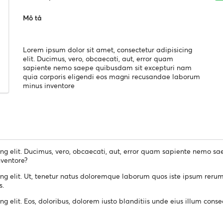
Mô tả
Lorem ipsum dolor sit amet, consectetur adipisicing
elit. Ducimus, vero, obcaecati, aut, error quam
sapiente nemo saepe quibusdam sit excepturi nam
quia corporis eligendi eos magni recusandae laborum
minus inventore
ing elit. Ducimus, vero, obcaecati, aut, error quam sapiente nemo s
ventore?
ing elit. Ut, tenetur natus doloremque laborum quos iste ipsum rer
s.
ng elit. Eos, doloribus, dolorem iusto blanditiis unde eius illum con