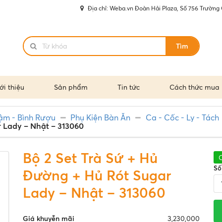
Địa chỉ: Weba.vn Đoàn Hải Plaza, Số 756 Trường 
Tìm
ới thiệu
Sản phẩm
Tin tức
Cách thức mua
ậm - Bình Rượu
Phụ Kiện Bàn Ăn
Ca - Cốc - Ly - Tách
r Lady – Nhật – 313060
Bộ 2 Set Trà Sứ + Hủ
Số
Đường + Hủ Rót Sugar
Lady – Nhật – 313060
Giá khuyễn mãi
3,230,000