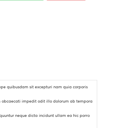
aepe quibusdam sit excepturi nam quia corporis
um obcaecati impedit odit illo dolorum ab tempora
sequuntur neque dicta incidunt ullam ea hic porro