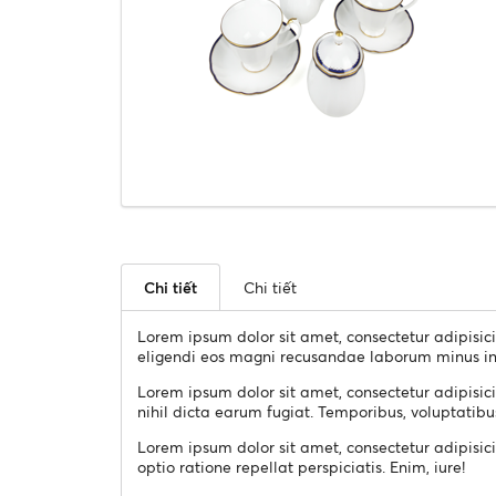
Chi tiết
Chi tiết
Lorem ipsum dolor sit amet, consectetur adipisic
eligendi eos magni recusandae laborum minus in
Lorem ipsum dolor sit amet, consectetur adipisic
nihil dicta earum fugiat. Temporibus, voluptatibu
Lorem ipsum dolor sit amet, consectetur adipisici
optio ratione repellat perspiciatis. Enim, iure!