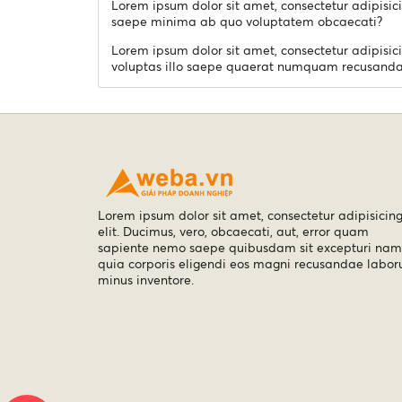
Lorem ipsum dolor sit amet, consectetur adipisici
saepe minima ab quo voluptatem obcaecati?
Lorem ipsum dolor sit amet, consectetur adipisici
voluptas illo saepe quaerat numquam recusandae?
Lorem ipsum dolor sit amet, consectetur adipisicin
elit. Ducimus, vero, obcaecati, aut, error quam
sapiente nemo saepe quibusdam sit excepturi nam
quia corporis eligendi eos magni recusandae labo
minus inventore.